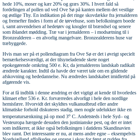
hede 10%, moser og kær 20% og græs 30%. I hvert fald så
fordelingen af pollen ud ved Ove Sø på kanten mellem det vestlige
og østlige Thy. En indikation på det ringe skovdække fra jernalderen
og fremefter findes i form af de tørvehuse, som befolkningen boede
i, samt anvendelsen af hedetørv og knogler til brændsel og senere
som iblandet mødding. Træ var i jernalderen – i modsætning til i
Bronzealderen – en alvorlig mangelvare. Bronzealderens huse var
træbyggede.
Hvis man ser på et pollendiagram fra Ove Sø er det i øvrigt specielt
bemærkelsesværdigt, at der tilsyneladende skete noget
epokegørende omkring 500 e. Kr, da jernalderens landskab radikalt
ændrede karakter. Indtil da havde der været tale om en glidende
afskovning og hededannelse. Nu ændredes landskabet imidlertid på
afgørende vis.
For at få indblik i denne ændring er det vigtigt at kende til hvorledes
klimaet efter 536 e. Kr. forværredes alvorligt i hele den nordlige
hemisfære. Hvorvidt det skyldtes vulkanudbrud eller andre
klimatiske forhold diskuteres stadig, men nogle udelukker ikke en
o
temperatursænkning på op mod 3
C. Andetsteds i hele Syd– og
Vesteuropa hærgede desuden den justinianske pest, og der er intet
som indikerer, at ikke også befolkningen i datidens Skandinavien
blev ramt. Det interessante er nu, at mens andre egne – eksempelvis
Nordsjælland affolkedes og sprang i skov for først at ryddes fra