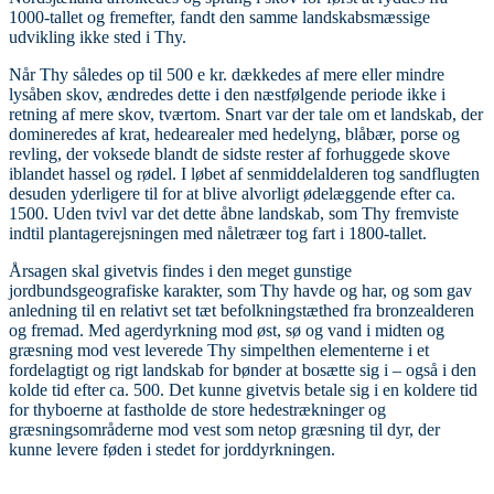
1000-tallet og fremefter, fandt den samme landskabsmæssige
udvikling ikke sted i Thy.
Når Thy således op til 500 e kr. dækkedes af mere eller mindre
lysåben skov, ændredes dette i den næstfølgende periode ikke i
retning af mere skov, tværtom. Snart var der tale om et landskab, der
domineredes af krat, hedearealer med hedelyng, blåbær, porse og
revling, der voksede blandt de sidste rester af forhuggede skove
iblandet hassel og rødel. I løbet af senmiddelalderen tog sandflugten
desuden yderligere til for at blive alvorligt ødelæggende efter ca.
1500. Uden tvivl var det dette åbne landskab, som Thy fremviste
indtil plantagerejsningen med nåletræer tog fart i 1800-tallet.
Årsagen skal givetvis findes i den meget gunstige
jordbundsgeografiske karakter, som Thy havde og har, og som gav
anledning til en relativt set tæt befolkningstæthed fra bronzealderen
og fremad. Med agerdyrkning mod øst, sø og vand i midten og
græsning mod vest leverede Thy simpelthen elementerne i et
fordelagtigt og rigt landskab for bønder at bosætte sig i – også i den
kolde tid efter ca. 500. Det kunne givetvis betale sig i en koldere tid
for thyboerne at fastholde de store hedestrækninger og
græsningsområderne mod vest som netop græsning til dyr, der
kunne levere føden i stedet for jorddyrkningen.