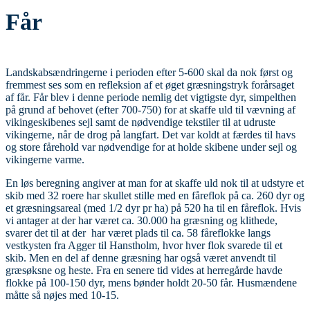
Får
Landskabsændringerne i perioden efter 5-600 skal da nok først og
fremmest ses som en refleksion af et øget græsningstryk forårsaget
af får. Får blev i denne periode nemlig det vigtigste dyr, simpelthen
på grund af behovet (efter 700-750) for at skaffe uld til vævning af
vikingeskibenes sejl samt de nødvendige tekstiler til at udruste
vikingerne, når de drog på langfart. Det var koldt at færdes til havs
og store fårehold var nødvendige for at holde skibene under sejl og
vikingerne varme.
En løs beregning angiver at man for at skaffe uld nok til at udstyre et
skib med 32 roere har skullet stille med en fåreflok på ca. 260 dyr og
et græsningsareal (med 1/2 dyr pr ha) på 520 ha til en fåreflok. Hvis
vi antager at der har været ca. 30.000 ha græsning og klithede,
svarer det til at der har været plads til ca. 58 fåreflokke langs
vestkysten fra Agger til Hanstholm, hvor hver flok svarede til et
skib. Men en del af denne græsning har også været anvendt til
græsøksne og heste. Fra en senere tid vides at herregårde havde
flokke på 100-150 dyr, mens bønder holdt 20-50 får. Husmændene
måtte så nøjes med 10-15.