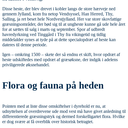
Disse heste, der blev drevet i kobler langs de store hærveje ned
gennem Jylland, kom fra netop Vendsyssel, Han Herred, Thy,
Salling, ja ret beset hele Nordvestjylland. Her var store skovfattige
græsningsområder, der bød sig til at ungheste kunne gå ude hele året
for at sættes til salg i marts og september. Spor af udbredt
havredyrkning ved Tinggård i Thy fra vikingetid og tidlig
middelalder synes at tyde på at dette specialopdræt af heste kan
dateres til denne periode.
Igen – omkring 1500 – skete der så endnu et skift, hvor opdræt af
heste udskiftedes med opdræt af græsøksne, der indgik i adelens
priviligerede øksnehandel.
Flora og fauna på heden
Pointen med at liste disse omskiftelser i dyrehold er nu, at
udnyttelsen af overdrevene ude mod vest må have givet anledning til
differentierede græsningstryk og dermed forskelligartet flora. Hvilke
er dog svære at få overblik over historisk betragtet.