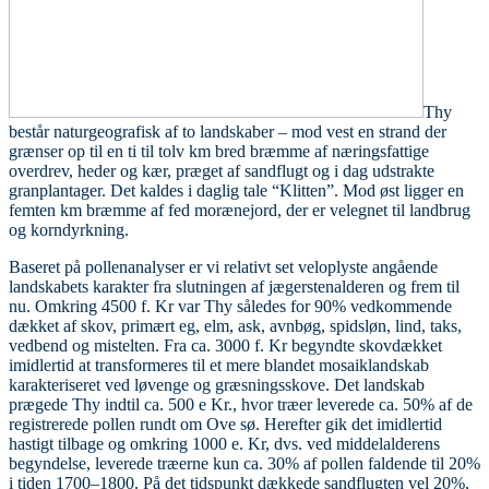
Thy
består naturgeografisk af to landskaber – mod vest en strand der
grænser op til en ti til tolv km bred bræmme af næringsfattige
overdrev, heder og kær, præget af sandflugt og i dag udstrakte
granplantager. Det kaldes i daglig tale “Klitten”. Mod øst ligger en
femten km bræmme af fed morænejord, der er velegnet til landbrug
og korndyrkning.
Baseret på pollenanalyser er vi relativt set veloplyste angående
landskabets karakter fra slutningen af jægerstenalderen og frem til
nu. Omkring 4500 f. Kr var Thy således for 90% vedkommende
dækket af skov, primært eg, elm, ask, avnbøg, spidsløn, lind, taks,
vedbend og mistelten. Fra ca. 3000 f. Kr begyndte skovdækket
imidlertid at transformeres til et mere blandet mosaiklandskab
karakteriseret ved løvenge og græsningsskove. Det landskab
prægede Thy indtil ca. 500 e Kr., hvor træer leverede ca. 50% af de
registrerede pollen rundt om Ove sø. Herefter gik det imidlertid
hastigt tilbage og omkring 1000 e. Kr, dvs. ved middelalderens
begyndelse, leverede træerne kun ca. 30% af pollen faldende til 20%
i tiden 1700–1800. På det tidspunkt dækkede sandflugten vel 20%,