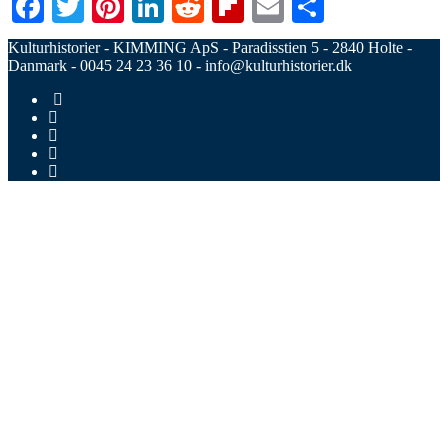
Facebook
Twitter
Pinterest
LinkedIn
Reddit
Flipboard
Email
Share
Kulturhistorier - KIMMING ApS - Paradisstien 5 - 2840 Holte -
Danmark - 0045 24 23 36 10 - info@kulturhistorier.dk
RSS
Facebook
Twitter
LinkedIn
Google
Plus