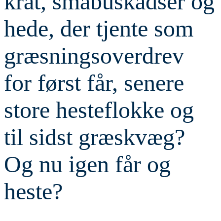
krat, småbuskadser og
hede, der tjente som
græsningsoverdrev
for først får, senere
store hesteflokke og
til sidst græskvæg?
Og nu igen får og
heste?