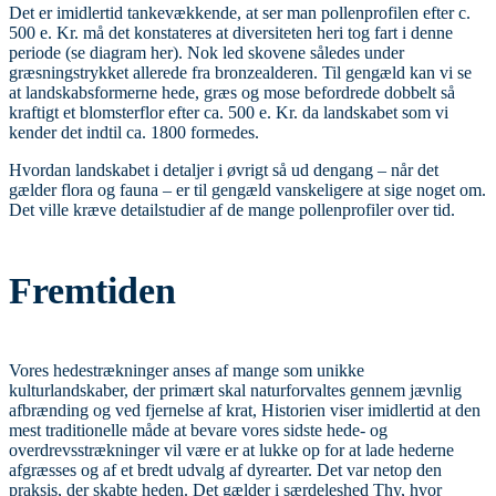
Det er imidlertid tankevækkende, at ser man pollenprofilen efter c.
500 e. Kr. må det konstateres at diversiteten heri tog fart i denne
periode (se diagram her). Nok led skovene således under
græsningstrykket allerede fra bronzealderen. Til gengæld kan vi se
at landskabsformerne hede, græs og mose befordrede dobbelt så
kraftigt et blomsterflor efter ca. 500 e. Kr. da landskabet som vi
kender det indtil ca. 1800 formedes.
Hvordan landskabet i detaljer i øvrigt så ud dengang – når det
gælder flora og fauna – er til gengæld vanskeligere at sige noget om.
Det ville kræve detailstudier af de mange pollenprofiler over tid.
Fremtiden
Vores hedestrækninger anses af mange som unikke
kulturlandskaber, der primært skal naturforvaltes gennem jævnlig
afbrænding og ved fjernelse af krat, Historien viser imidlertid at den
mest traditionelle måde at bevare vores sidste hede- og
overdrevsstrækninger vil være er at lukke op for at lade hederne
afgræsses og af et bredt udvalg af dyrearter. Det var netop den
praksis, der skabte heden. Det gælder i særdeleshed Thy, hvor