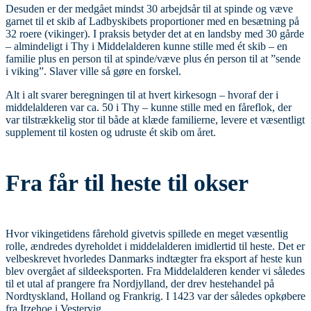
Desuden er der medgået mindst 30 arbejdsår til at spinde og væve
garnet til et skib af Ladbyskibets proportioner med en besætning på
32 roere (vikinger). I praksis betyder det at en landsby med 30 gårde
– almindeligt i Thy i Middelalderen kunne stille med ét skib – en
familie plus en person til at spinde/væve plus én person til at ”sende
i viking”. Slaver ville så gøre en forskel.
Alt i alt svarer beregningen til at hvert kirkesogn – hvoraf der i
middelalderen var ca. 50 i Thy – kunne stille med en fåreflok, der
var tilstrækkelig stor til både at klæde familierne, levere et væsentligt
supplement til kosten og udruste ét skib om året.
Fra får til heste til okser
Hvor vikingetidens fårehold givetvis spillede en meget væsentlig
rolle, ændredes dyreholdet i middelalderen imidlertid til heste. Det er
velbeskrevet hvorledes Danmarks indtægter fra eksport af heste kun
blev overgået af sildeeksporten. Fra Middelalderen kender vi således
til et utal af prangere fra Nordjylland, der drev hestehandel på
Nordtyskland, Holland og Frankrig. I 1423 var der således opkøbere
fra Itzehoe i Vestervig.