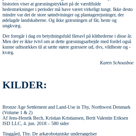
historien viser at græsningstrykket på de værdifulde
hedestrækninger i perioder må have været virkeligt tungt. Ikke desto
mindre var det de store søindvininger og plantagerejsninger, der
ødelagde landskaberne. Og ikke græsningen af får, heste og
ungkvæg.
Der foregår i dag en betydningsfuld fåreavl på klithederne i disse år.
Men der er ikke tvivl om at dette græsningsarbejde med fordel også
kunne udtsrækkes til at sætte større græssere ud, dvs, vildheste og -
kvæg.
Karen Schousboe
KILDER:
Bronze Age Settlement and Land-Use in Thy, Northwest Denmark
(Volume 1 & 2)
Af Jens-Henrik Bech, Kristian Kristiansen, Berit Valentin Eriksen
ISD LLC, 4. jun. 2018 – 580 sider
Tinggård, Thy. De arkæobotaniske undersøgelser